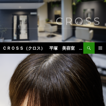
コ
ン
テ
ン
ツ
へ
ス
キ
検
ＣＲＯＳＳ（クロス） 平塚 美容室 美容院 ヘアサロン
ッ
索
プ
メインメ
ニュー