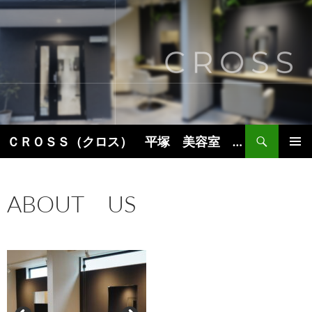
コ
ン
テ
ン
ツ
へ
ス
キ
検
ＣＲＯＳＳ（クロス） 平塚 美容室 美容院 ヘアサロン
ッ
索
プ
メインメ
ニュー
ABOUT US