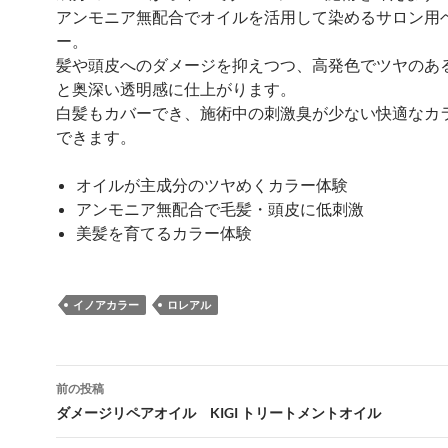
アンモニア無配合でオイルを活用して染めるサロン用
ー。
髪や頭皮へのダメージを抑えつつ、高発色でツヤのあ
と奥深い透明感に仕上がります。
白髪もカバーでき、施術中の刺激臭が少ない快適なカ
できます。
オイルが主成分のツヤめくカラー体験
アンモニア無配合で毛髪・頭皮に低刺激
美髪を育てるカラー体験
イノアカラー
ロレアル
投
前の投稿
稿
ダメージリペアオイル KIGI トリートメントオイル