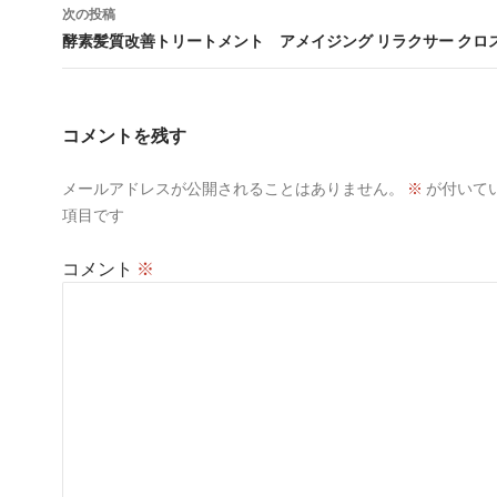
ナ
次の投稿
ビ
酵素髪質改善トリートメント アメイジング リラクサー クロ
ゲ
ー
コメントを残す
シ
メールアドレスが公開されることはありません。
※
が付いて
ョ
項目です
ン
コメント
※