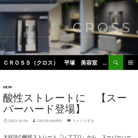
コ
ン
テ
ン
ツ
へ
ス
キ
検
ＣＲＯＳＳ（クロス） 平塚 美容室 美容院 ヘアサロン
ッ
索
プ
メインメ
ニュー
NEW
酸性ストレートに 【スー
パーハード登場】
2025-10-04
CROSS-MARRY
コメントする
大好評の酸性ストレート『レブプロ』から スーパーハー