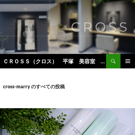
コ
ン
テ
ン
ツ
へ
ス
キ
検
ＣＲＯＳＳ（クロス） 平塚 美容室 美容院 ヘアサロン
ッ
索
プ
メインメ
ニュー
cross-marry のすべての投稿